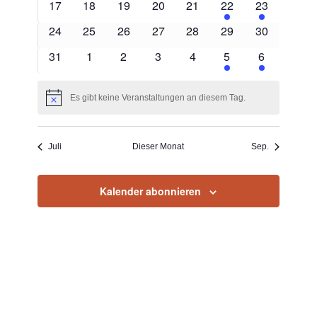
0
0
0
0
0
1
1
17
18
19
20
21
22
23
Veranstaltungen
Veranstaltungen
Veranstaltungen
Veranstaltungen
Veranstaltungen
Veranstaltung
Veranstaltu
0
0
0
0
0
0
0
24
25
26
27
28
29
30
Veranstaltungen
Veranstaltungen
Veranstaltungen
Veranstaltungen
Veranstaltungen
Veranstaltungen
Veranstaltu
0
0
0
0
0
1
1
31
1
2
3
4
5
6
Veranstaltungen
Veranstaltungen
Veranstaltungen
Veranstaltungen
Veranstaltungen
Veranstaltung
Veranstaltu
Es gibt keine Veranstaltungen an diesem Tag.
Hinweis
Juli
Dieser Monat
Sep.
Kalender abonnieren