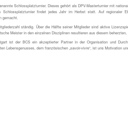
genannte Schlossplatzturnier. Dieses gehört als DPV-Masterturnier mit nationa
 Schlossplatzturnier findet jedes Jahr im Herbst statt. Auf regionaler 
en gemacht.
liederzahl ständig. Über die Hälfte seiner Mitglieder sind aktive Lizenzsp
sche Meister in den einzelnen Disziplinen resultieren aus diesem beherzten,
ttgart ist der BCS ein akzeptierter Partner in der Organisation und Durch
en Lebensgenusses, dem französischen „savoir-vivre“, ist uns Motivation un