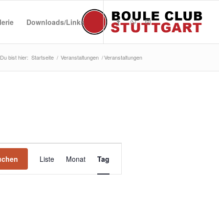
lerie
Downloads/Links
Du bist hier:
Startseite
/
Veranstaltungen
/
Veranstaltungen
Veranstaltung
Ansichten-
uchen
Liste
Monat
Tag
Navigation