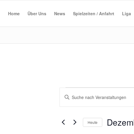
Home
Über Uns
News
Spielzeiten / Anfahrt
Liga
Veranstaltungen
Veranstaltungen
Bitte
Suche
für
Schlüsselwort
und
eingeben.
Dezember
Suche
Ansichten,
Dezemb
nach
11,
Heute
Navigation
Veranstaltungen
Datum
Schlüsselwort.