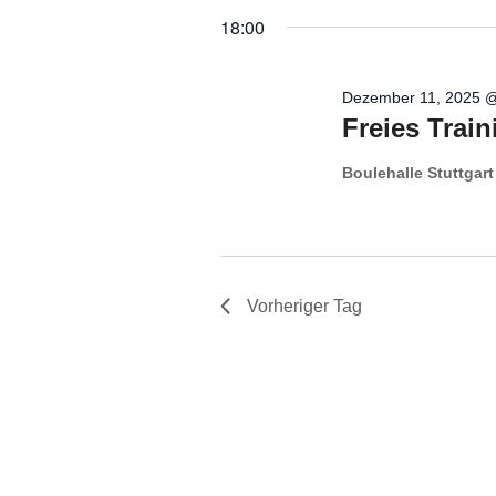
2025
wählen.
18:00
Dezember 11, 2025 
Freies Train
Boulehalle Stuttgar
Vorheriger Tag