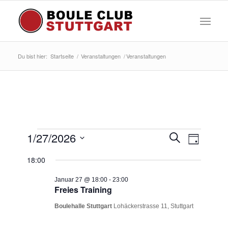
Du bist hier:
Startseite
/
Veranstaltungen
/
Veranstaltungen
Veranstaltungen
Veransta
Veranst
1/27/2026
Suche
Tag
Ansicht
Suche
für
Datum
Navigat
18:00
wählen.
und
Januar
Ansichten
Januar 27 @ 18:00
-
23:00
27,
Freies Training
Navigatio
2026
Boulehalle Stuttgart
Lohäckerstrasse 11, Stuttgart