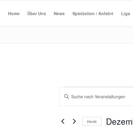
Home
Über Uns
News
Spielzeiten / Anfahrt
Liga
Veranstaltungen
Veranstaltungen
Bitte
Suche
Schlüsselwort
und
eingeben.
Suche
Ansichten,
Dezemb
nach
Heute
Navigation
Veranstaltungen
Datum
Schlüsselwort.