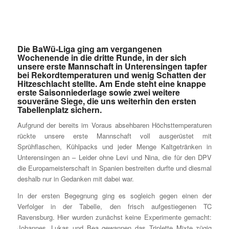
Die BaWü-Liga ging am vergangenen
Wochenende in die dritte Runde, in der sich
unsere erste Mannschaft in Unterensingen tapfer
bei Rekordtemperaturen und wenig Schatten der
Hitzeschlacht stellte. Am Ende steht eine knappe
erste Saisonniederlage sowie zwei weitere
souveräne Siege, die uns weiterhin den ersten
Tabellenplatz sichern.
Aufgrund der bereits im Voraus absehbaren Höchsttemperaturen
rückte unsere erste Mannschaft voll ausgerüstet mit
Sprühflaschen, Kühlpacks und jeder Menge Kaltgetränken in
Unterensingen an – Leider ohne Levi und Nina, die für den DPV
die Europameisterschaft in Spanien bestreiten durfte und diesmal
deshalb nur in Gedanken mit dabei war.
In der ersten Begegnung ging es sogleich gegen einen der
Verfolger in der Tabelle, den frisch aufgestiegenen TC
Ravensburg. Hier wurden zunächst keine Experimente gemacht:
Johannes, Lukas und Bea gewannen das Triplette Mixte zügig