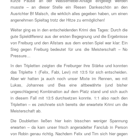
kurze Pause an der Wassernebel-Anlage eingelegt werden
musste – an dieser Stelle ein Riesen Dankeschön an den
Ausrichter Bf Malsch, die wirklich alles gegeben haben, um einen
angenehmen Spieltag trotz der Hitze zu ermöglichen!
Weiter ging es in den entscheidenden Krimi des Tages: Durch die
gute Spieldifferenz aus der ersten Begegnung und die Ergebnisse
von Freiburg und den Allstars aus dem ersten Spiel war klar: Ein
Sieg gegen Freiburg bedeutet für uns die Meisterschaft – No
Pressure…
In den Tripletten zeigten die Freiburger ihre Stärke und konnten
das Triplette 1 (Felix, Fabi, Levi) mit 13:5 für sich entscheiden.
Aber wir hatten ja auch noch unser Mixte im Rennen, wo mit
Lukas, Johannes und Bea eine altbewährte (und bisher
ungeschlagene) Kombination auf dem Platz stand und sich auch
in diesem Fall mit 13:5 durchsetzen konnte. 1:1 also nach den
Tripletten – es zeichnete sich bereits der erwartete Krimi um die
Meisterschaft ab.
Die Doubletten ließen hier kein bisschen weniger Spannung
erwarten – da kam unser frisch angeradelter Fanclub in Person
von Robin genau richtig. Nachdem Felix und Tim sich hier gegen