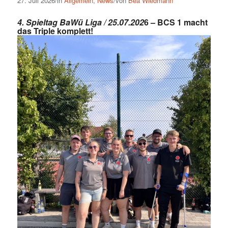
27. Juli 2026/in
Allgemein
,
News
/von
Bea Wiedmann
4. Spieltag BaWü Liga / 25.07.202
6 – BCS 1 macht
das Triple komplett!