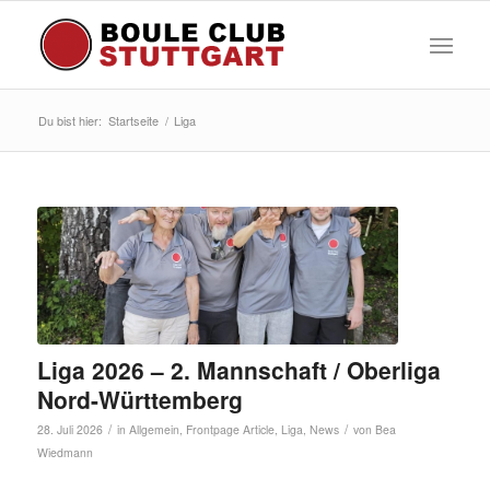
Du bist hier:
Startseite
/
Liga
Liga 2026 – 2. Mannschaft / Oberliga
Nord-Württemberg
/
/
28. Juli 2026
in
Allgemein
,
Frontpage Article
,
Liga
,
News
von
Bea
Wiedmann