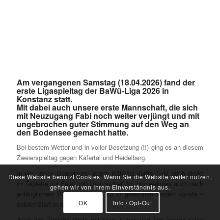
Am vergangenen Samstag (18.04.2026) fand der
erste Ligaspieltag der BaWü-Liga 2026 in
Konstanz statt.
Mit dabei auch unsere erste Mannschaft, die sich
mit Neuzugang Fabi noch weiter verjüngt und mit
ungebrochen guter Stimmung auf den Weg an
den Bodensee gemacht hatte.
Bei bestem Wetter und in voller Besetzung (!!) ging es an diesem
Zweierspieltag gegen Käfertal und Heidelberg.
In der ersten Begegnung gegen Käfertal durfte Fabi auch direkt
Diese Website benutzt Cookies. Wenn Sie die Website weiter nutzen,
im Triplette mit Felix und Levi (später Jo) ran, welches auch nach
gehen wir von Ihrem Einverständnis aus.
anfänglichem Rückstand noch zu 11 gewonnen werden konnte –
OK
Info / Opt-Out
solider Start in die Saison.
Auch das Triplette Mixte mit Nina, Lukas und Tim konnte seine