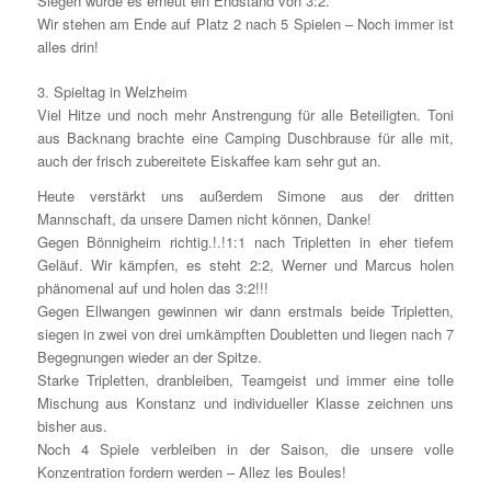
Siegen wurde es erneut ein Endstand von 3:2.
Wir stehen am Ende auf Platz 2 nach 5 Spielen – Noch immer ist
alles drin!
3. Spieltag in Welzheim
Viel Hitze und noch mehr Anstrengung für alle Beteiligten. Toni
aus Backnang brachte eine Camping Duschbrause für alle mit,
auch der frisch zubereitete Eiskaffee kam sehr gut an.
Heute verstärkt uns außerdem Simone aus der dritten
Mannschaft, da unsere Damen nicht können, Danke!
Gegen Bönnigheim richtig.!.!1:1 nach Tripletten in eher tiefem
Geläuf. Wir kämpfen, es steht 2:2, Werner und Marcus holen
phänomenal auf und holen das 3:2!!!
Gegen Ellwangen gewinnen wir dann erstmals beide Tripletten,
siegen in zwei von drei umkämpften Doubletten und liegen nach 7
Begegnungen wieder an der Spitze.
Starke Tripletten, dranbleiben, Teamgeist und immer eine tolle
Mischung aus Konstanz und individueller Klasse zeichnen uns
bisher aus.
Noch 4 Spiele verbleiben in der Saison, die unsere volle
Konzentration fordern werden – Allez les Boules!