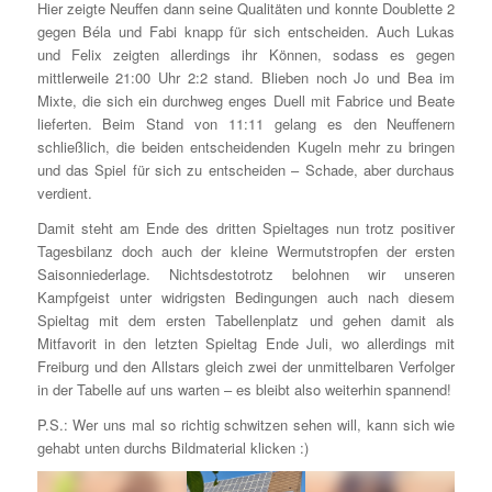
Hier zeigte Neuffen dann seine Qualitäten und konnte Doublette 2
gegen Béla und Fabi knapp für sich entscheiden. Auch Lukas
und Felix zeigten allerdings ihr Können, sodass es gegen
mittlerweile 21:00 Uhr 2:2 stand. Blieben noch Jo und Bea im
Mixte, die sich ein durchweg enges Duell mit Fabrice und Beate
lieferten. Beim Stand von 11:11 gelang es den Neuffenern
schließlich, die beiden entscheidenden Kugeln mehr zu bringen
und das Spiel für sich zu entscheiden – Schade, aber durchaus
verdient.
Damit steht am Ende des dritten Spieltages nun trotz positiver
Tagesbilanz doch auch der kleine Wermutstropfen der ersten
Saisonniederlage. Nichtsdestotrotz belohnen wir unseren
Kampfgeist unter widrigsten Bedingungen auch nach diesem
Spieltag mit dem ersten Tabellenplatz und gehen damit als
Mitfavorit in den letzten Spieltag Ende Juli, wo allerdings mit
Freiburg und den Allstars gleich zwei der unmittelbaren Verfolger
in der Tabelle auf uns warten – es bleibt also weiterhin spannend!
P.S.: Wer uns mal so richtig schwitzen sehen will, kann sich wie
gehabt unten durchs Bildmaterial klicken :)