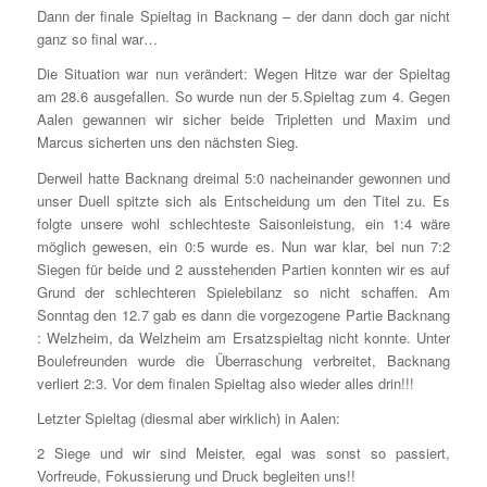
Dann der finale Spieltag in Backnang – der dann doch gar nicht
ganz so final war…
Die Situation war nun verändert: Wegen Hitze war der Spieltag
am 28.6 ausgefallen. So wurde nun der 5.Spieltag zum 4. Gegen
Aalen gewannen wir sicher beide Tripletten und Maxim und
Marcus sicherten uns den nächsten Sieg.
Derweil hatte Backnang dreimal 5:0 nacheinander gewonnen und
unser Duell spitzte sich als Entscheidung um den Titel zu. Es
folgte unsere wohl schlechteste Saisonleistung, ein 1:4 wäre
möglich gewesen, ein 0:5 wurde es. Nun war klar, bei nun 7:2
Siegen für beide und 2 ausstehenden Partien konnten wir es auf
Grund der schlechteren Spielebilanz so nicht schaffen. Am
Sonntag den 12.7 gab es dann die vorgezogene Partie Backnang
: Welzheim, da Welzheim am Ersatzspieltag nicht konnte. Unter
Boulefreunden wurde die Überraschung verbreitet, Backnang
verliert 2:3. Vor dem finalen Spieltag also wieder alles drin!!!
Letzter Spieltag (diesmal aber wirklich) in Aalen:
2 Siege und wir sind Meister, egal was sonst so passiert,
Vorfreude, Fokussierung und Druck begleiten uns!!