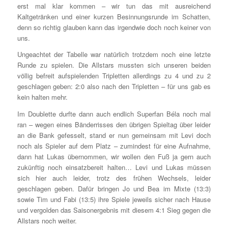
erst mal klar kommen – wir tun das mit ausreichend
Kaltgetränken und einer kurzen Besinnungsrunde im Schatten,
denn so richtig glauben kann das irgendwie doch noch keiner von
uns.
Ungeachtet der Tabelle war natürlich trotzdem noch eine letzte
Runde zu spielen. Die Allstars mussten sich unseren beiden
völlig befreit aufspielenden Tripletten allerdings zu 4 und zu 2
geschlagen geben: 2:0 also nach den Tripletten – für uns gab es
kein halten mehr.
Im Doublette durfte dann auch endlich Superfan Béla noch mal
ran – wegen eines Bänderrisses den übrigen Spieltag über leider
an die Bank gefesselt, stand er nun gemeinsam mit Levi doch
noch als Spieler auf dem Platz – zumindest für eine Aufnahme,
dann hat Lukas übernommen, wir wollen den Fuß ja gern auch
zukünftig noch einsatzbereit halten… Levi und Lukas müssen
sich hier auch leider, trotz des frühen Wechsels, leider
geschlagen geben. Dafür bringen Jo und Bea im Mixte (13:3)
sowie Tim und Fabi (13:5) ihre Spiele jeweils sicher nach Hause
und vergolden das Saisonergebnis mit diesem 4:1 Sieg gegen die
Allstars noch weiter.