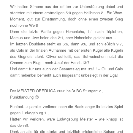
Wir hatten Simone aus der dritten zur Unterstützung dabei und
starteten mit einem erstmaligen 5:0 gegen Heilbronn 2 . Ein Wow-
Moment, gut zur Einstimmung, doch ohne einen zweiten Sieg
noch ohne Wert!
Dann die letzte Partie gegen Hohenlohe, 1:1 nach Tripletten,
Marcus und Uwe holen das 2:1, aber Hohenlohe gleicht aus…
Im letzten Doublette steht es 6:6, dann 9:6, und schließlich 9:7,
als Calo in der finalen Aufnahme mit der ersten Kugel alle Kugeln
des Gegners zieht. Oliver schießt, das Schweinchen nutzt die
Chance zum Flug – noch 4 auf der Hand..13:7.
Und damit für uns auch der Gesamtsieg mit 3:2!!! – Oli und Calo
damit nebenbei bemerkt auch insgesamt unbesiegt in der Liga!
Der MEISTER OBERLIGA 2026 heißt BC Stuttgart 2 ,
Punktlandung 🙂
Funfact…: parallel verlieren noch die Backnanger ihr letztes Spiel
gegen Ludwigsburg 1 ,
Hätten wir verloren, wäre Ludwigsburg Meister – wie knapp ist
das denn!!.
Dank an alle für die starke und letztlich erfolgreiche Saison und