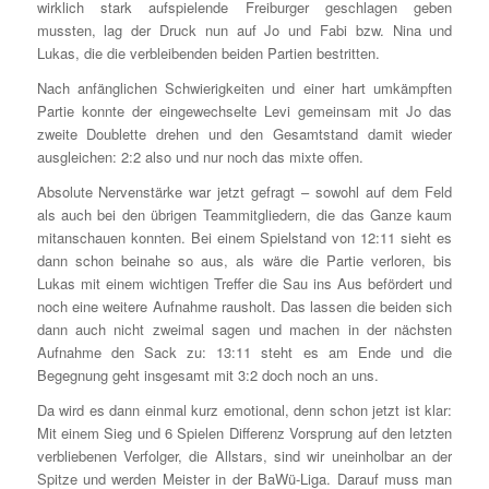
wirklich stark aufspielende Freiburger geschlagen geben
mussten, lag der Druck nun auf Jo und Fabi bzw. Nina und
Lukas, die die verbleibenden beiden Partien bestritten.
Nach anfänglichen Schwierigkeiten und einer hart umkämpften
Partie konnte der eingewechselte Levi gemeinsam mit Jo das
zweite Doublette drehen und den Gesamtstand damit wieder
ausgleichen: 2:2 also und nur noch das mixte offen.
Absolute Nervenstärke war jetzt gefragt – sowohl auf dem Feld
als auch bei den übrigen Teammitgliedern, die das Ganze kaum
mitanschauen konnten. Bei einem Spielstand von 12:11 sieht es
dann schon beinahe so aus, als wäre die Partie verloren, bis
Lukas mit einem wichtigen Treffer die Sau ins Aus befördert und
noch eine weitere Aufnahme rausholt. Das lassen die beiden sich
dann auch nicht zweimal sagen und machen in der nächsten
Aufnahme den Sack zu: 13:11 steht es am Ende und die
Begegnung geht insgesamt mit 3:2 doch noch an uns.
Da wird es dann einmal kurz emotional, denn schon jetzt ist klar:
Mit einem Sieg und 6 Spielen Differenz Vorsprung auf den letzten
verbliebenen Verfolger, die Allstars, sind wir uneinholbar an der
Spitze und werden Meister in der BaWü-Liga. Darauf muss man