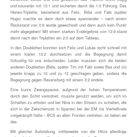
und souverän mit 13:1 und sicherten damit die 1:0 Führung. Das
Herren-Triplette, bestehend aus Felix, Béla und Fabi (später
Hugo) machte es dann doch etwas spannender – nach einem
Rückstand von 0:9 wurde gewechselt und dann auch kein Punkt
mehr abgegeben! Mit einem starken Endergebnis von 13:9 stand
damit nach den Tripletten ein 2:0 auf dem Tableau.
In den Doubletten konnten sich Felix und Lukas recht schnell mit
einem klaren 13:2 durchsetzen und die Begegnung damit
frühzeitig für uns entscheiden. Leider mussten sich die beiden
anderen Doubletten (Béla, später Tim mit Fabi sowie Bea und Jo)
jeweils knapp zu 10 und zu 12 geschlagen geben, sodass die
Begegnung gegen Ravensburg mit einem 3:2 endete.
Eine kurze Zwangspause, aufgrund der hohen Temperaturen
durch den Schiri verordnet, musste genutzt werden, um sich im
Schatten zu erholen und bei Nina in den Stream zu schalten, die
sich in der Zwischenzeit in Spanien bei der EM ins Viertelfinale
vorgekämpft hatte – BCS an allen Fronten vertreten, so lieben wir
das.
Mit gleicher Aufstellung, mittlerweile von der Hitze allerdings