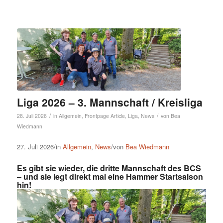
Liga 2026 – 3. Mannschaft / Kreisliga
/
/
28. Juli 2026
in
Allgemein
,
Frontpage Article
,
Liga
,
News
von
Bea
Wiedmann
27. Juli 2026/in
Allgemein
,
News
/von
Bea Wiedmann
Es gibt sie wieder, die dritte Mannschaft des BCS
– und sie legt direkt mal eine Hammer Startsaison
hin!