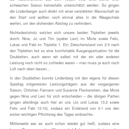
schwachen Saison keinesfalls unterschätzt werden. So gingen
die Lindenberger auch direkt mit einer verstärkten Mannschaft an
den Start und wollten noch einmal alles in die Waagschale
werfen, um den drohenden Abstieg zu verhindern.
Nichtsdestotrotz setzten sich unsere beiden Tripletten jeweils
durch: Nina, Jo und Tim (später Levi) im Mixte sowie Felix,
Lukas und Fabi im Triplette 1. Ein Zwischenstand von 2:0 nach
den Tripletten bot so eine komfortable Ausgangssituation für die
Doubletten, auch wenn wir selbst mit der ein oder anderen
Leistung noch nicht so zufrieden waren – man muss ja auch noch
Luft nach oben lassen…
In den Doubletten konnte Lindenberg mit den eigens für diesen
Spieltag mitgereisten Leistungsträgern aus der vergangenen
Saison, Christian Faimann und Susanne Fleckenstein, das Mixte
gegen Nina und Levi für sich entscheiden – die übrigen Partien
gingen allerdings auch hier an uns (Jo und Lukas 13:2 sowie
Felix und Fabi 13:10), sodass ein Endstand von 4:1 uns den
ersten wichtigen Pflichtsieg des Tages einbrachte.
Mittlerweile war es auch schon wieder gut heiß, sodass eine