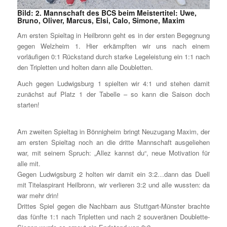
Bild: 2. Mannschaft des BCS beim Meistertitel: Uwe,
Bruno, Oliver, Marcus, Elsi, Calo, Simone, Maxim
Am ersten Spieltag in Heilbronn geht es in der ersten Begegnung
gegen Welzheim 1. Hier erkämpften wir uns nach einem
vorläufigen 0:1 Rückstand durch starke Legeleistung ein 1:1 nach
den Tripletten und holten dann alle Doubletten.
Auch gegen Ludwigsburg 1 spielten wir 4:1 und stehen damit
zunächst auf Platz 1 der Tabelle – so kann die Saison doch
starten!
Am zweiten Spieltag in Bönnigheim bringt Neuzugang Maxim, der
am ersten Spieltag noch an die dritte Mannschaft ausgeliehen
war, mit seinem Spruch: „Allez kannst du“, neue Motivation für
alle mit.
Gegen Ludwigsburg 2 holten wir damit ein 3:2…dann das Duell
mit Titelaspirant Heilbronn, wir verlieren 3:2 und alle wussten: da
war mehr drin!
Drittes Spiel gegen die Nachbarn aus Stuttgart-Münster brachte
das fünfte 1:1 nach Tripletten und nach 2 souveränen Doublette-