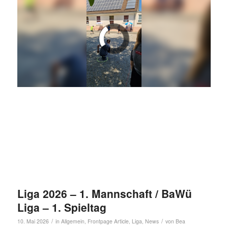
Liga 2026 – 1. Mannschaft / BaWü
Liga – 1. Spieltag
/
/
10. Mai 2026
in
Allgemein
,
Frontpage Article
,
Liga
,
News
von
Bea