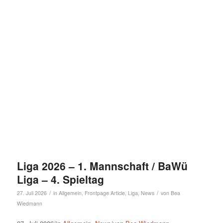
Liga 2026 – 1. Mannschaft / BaWü
Liga – 4. Spieltag
/
/
27. Juli 2026
in
Allgemein
,
Frontpage Article
,
Liga
,
News
von
Bea
Wiedmann