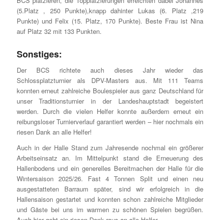
BCS platzieren, die Topplatzierungen erreichten dabei Johannes
(5.Platz , 250 Punkte),knapp dahinter Lukas (6. Platz ,219
Punkte) und Felix (15. Platz, 170 Punkte). Beste Frau ist Nina
auf Platz 32 mit 133 Punkten.
Sonstiges:
Der BCS richtete auch dieses Jahr wieder das
Schlossplatzturnier als DPV-Masters aus. Mit 111 Teams
konnten erneut zahlreiche Boulespieler aus ganz Deutschland für
unser Traditionsturnier in der Landeshauptstadt begeistert
werden. Durch die vielen Helfer konnte außerdem erneut ein
reibungsloser Turnierverlauf garantiert werden – hier nochmals ein
riesen Dank an alle Helfer!
Auch in der Halle Stand zum Jahresende nochmal ein größerer
Arbeitseinsatz an. Im Mittelpunkt stand die Erneuerung des
Hallenbodens und ein generelles Bereitmachen der Halle für die
Wintersaison 2025/26. Fast 4 Tonnen Split und einen neu
ausgestatteten Barraum später, sind wir erfolgreich in die
Hallensaison gestartet und konnten schon zahlreiche Mitglieder
und Gäste bei uns im warmen zu schönen Spielen begrüßen.
Auch hier geht ein riesen Dank raus an alle Helfer.