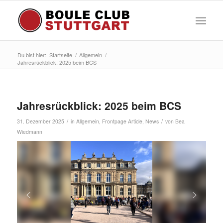
Du bist hier:
Startseite
/
Allgemein
/
Jahresrückblick: 2025 beim BCS
Jahresrückblick: 2025 beim BCS
/
/
31. Dezember 2025
in
Allgemein
,
Frontpage Article
,
News
von
Bea
Wiedmann