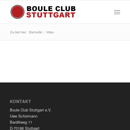
Du bist hier:
Startseite
/
Video
KONTAKT
Boule Club Stuttgart e.V.
Uwe Schürmann
Bardiliweg 11
D-70186 Stuttgart