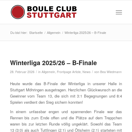
Du bist hier:
Startseite
/
Allgemein
/
Winterliga 2025/26 – B-Finale
Winterliga 2025/26 – B-Finale
/
/
28. Februar 2026
in
Allgemein
,
Frontpage Article
,
News
von
Bea Wiedmann
Heute wurde das B-Finale der Winterliga in unserer Halle in
Stuttgart Möhringen ausgetragen. Herzlichen Glückwunsch an die
Gewinner vom Team 13, die sich mit 3:1 Begegnungen und 8:4
Spielen verdient den Sieg sichern konnten!
In einem unfassbar engen und spannenden Finale war das
Rennen bis zum Ende offen und die Plätze auf dem Treppchen
waren bis zur letzten Runde völlig ungeklärt. Sowohl das Team
13 (3:0) als auch Tuttlingen (2:1) und Ötisheim (2:1) starteten mit